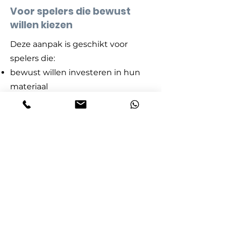
Voor spelers die bewust
willen kiezen
Deze aanpak is geschikt voor
spelers die:
bewust willen investeren in hun
materiaal
hun techniek en keu op elkaar
willen afstemmen
geen zin hebben in
impulsaankopen of
verkooppraatjes
Ervaring of niveau is minder
belangrijk dan bereidheid tot een
doordachte keuze.